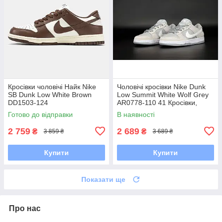
Кросівки чоловічі Найк Nike
Чоловічі кросівки Nike Dunk
SB Dunk Low White Brown
Low Summit White Wolf Grey
DD1503-124
AR0778-110 41 Кросівки,
Текстильна, Шнурівка, Товста
Готово до відправки
В наявності
підошва, Замша,
2 759
2 689
₴
₴
3 859 ₴
3 689 ₴
Купити
Купити
Показати ще
Про нас