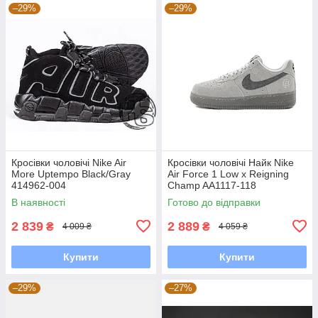
–29%
–29%
Кросівки чоловічі Nike Air
Кросівки чоловічі Найк Nike
More Uptempo Black/Gray
Air Force 1 Low x Reigning
414962-004
Champ AA1117-118
В наявності
Готово до відправки
2 839
2 889
₴
₴
4 009 ₴
4 059 ₴
Купити
Купити
–29%
–27%