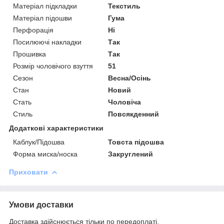
Матеріал підкладки
Текстиль
Матеріал підошви
Гума
Перфорація
Ні
Посилюючі накладки
Так
Прошивка
Так
Розмір чоловічого взуття
51
Сезон
Весна/Осінь
Стан
Новий
Стать
Чоловіча
Стиль
Повсякденний
Додаткові характеристики
Каблук/Підошва
Товста підошва
Форма миска/носка
Закруглений
Приховати
Умови доставки
Доставка здійснюється тільки по передоплаті.