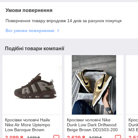
Умови повернення
Повернення товару впродовж 14 днів за рахунок покупця
Всі умови повернення
Подібні товари компанії
Кросівки чоловічі Найк
Кросівки чоловічі Nike
Крос
Nike Air More Uptempo
Dunk Low Dark Driftwood
Dunk
Low Baroque Brown
Beige Brown DD1503-200
M3 B
FZ3055-200
ALL
3 089
2 629
2 5
₴
₴
3 939 ₴
3 039 ₴