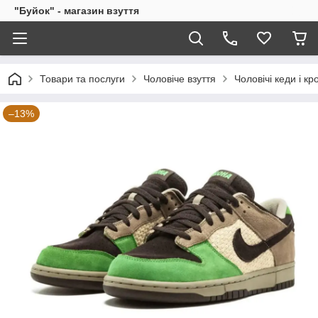
"Буйок" - магазин взуття
Товари та послуги
Чоловіче взуття
Чоловічі кеди і кр
–13%