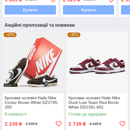
Купити
Купити
Акційні пропозиції та новинки
–43%
–35%
Кросівки чоловічі Найк Nike
Кросівки чоловічі Найк Nike
Cortez Brown White DZ2795-
Dunk Low Team Red Bordo
200
White DD1391-601
В наявності
Готово до відправки
2 239
2 739
₴
₴
3 939 ₴
4 189 ₴