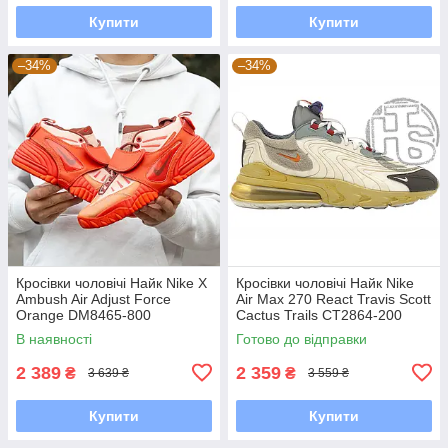
Купити
Купити
–34%
–34%
Кросівки чоловічі Найк Nike X
Кросівки чоловічі Найк Nike
Ambush Air Adjust Force
Air Max 270 React Travis Scott
Orange DM8465-800
Cactus Trails CT2864-200
В наявності
Готово до відправки
2 389
2 359
₴
₴
3 639 ₴
3 559 ₴
Купити
Купити