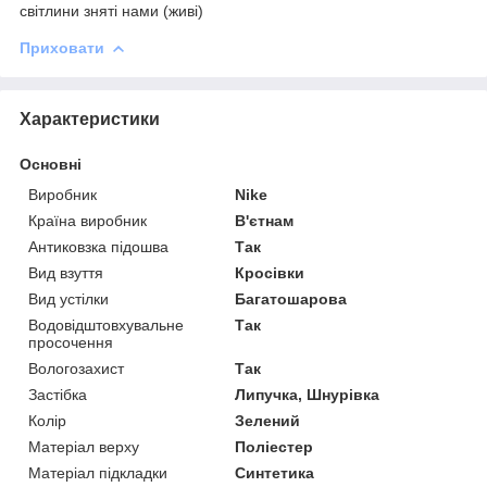
світлини зняті нами (живі)
Приховати
Характеристики
Основні
Виробник
Nike
Країна виробник
В'єтнам
Антиковзка підошва
Так
Вид взуття
Кросівки
Вид устілки
Багатошарова
Водовідштовхувальне
Так
просочення
Вологозахист
Так
Застібка
Липучка, Шнурівка
Колір
Зелений
Матеріал верху
Поліестер
Матеріал підкладки
Синтетика