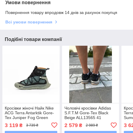
Умови повернення
Повернення товару впродовж 14 днів за рахунок покупця
Всі умови повернення
Подібні товари компанії
Кросівки жіночі Найк Nike
Чоловічі кросівки Adidas
Крос
ACG Terra Antarktik Gore-
S.F.T.M Gore-Tex Black
Terr
Tex Juniper Fog Green
Beige ALL13565 41
Summ
Black BV6348-300
Кросівки, Багатошарова,
3 119
2 579
3 6
₴
₴
3 739 ₴
2 989 ₴
Так, Так, Шнурівка, Плоска
підошва,