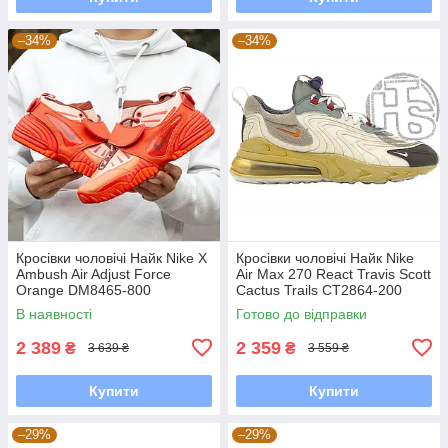
–34%
–34%
Кросівки чоловічі Найк Nike X
Кросівки чоловічі Найк Nike
Ambush Air Adjust Force
Air Max 270 React Travis Scott
Orange DM8465-800
Cactus Trails CT2864-200
В наявності
Готово до відправки
2 389
2 359
₴
₴
3 639 ₴
3 559 ₴
Купити
Купити
–29%
–29%