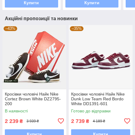
Купити
Купити
Акційні пропозиції та новинки
–43%
–35%
Кросівки чоловічі Найк Nike
Кросівки чоловічі Найк Nike
Cortez Brown White DZ2795-
Dunk Low Team Red Bordo
200
White DD1391-601
В наявності
Готово до відправки
2 239
2 739
₴
₴
3 939 ₴
4 189 ₴
Купити
Купити