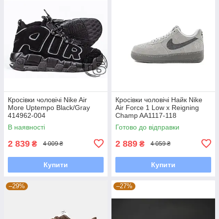
Кросівки чоловічі Nike Air
Кросівки чоловічі Найк Nike
More Uptempo Black/Gray
Air Force 1 Low x Reigning
414962-004
Champ AA1117-118
В наявності
Готово до відправки
2 839
2 889
₴
₴
4 009 ₴
4 059 ₴
Купити
Купити
–29%
–27%