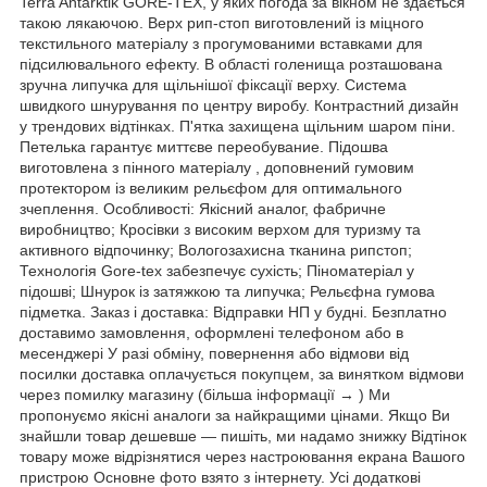
Terra Antarktik GORE-TEX, у яких погода за вікном не здається
такою лякаючою. Верх рип-стоп виготовлений із міцного
текстильного матеріалу з прогумованими вставками для
підсилювального ефекту. В області голенища розташована
зручна липучка для щільнішої фіксації верху. Система
швидкого шнурування по центру виробу. Контрастний дизайн
у трендових відтінках. П'ятка захищена щільним шаром піни.
Петелька гарантує миттєве переобувание. Підошва
виготовлена з пінного матеріалу , доповнений гумовим
протектором із великим рельєфом для оптимального
зчеплення. Особливості: Якісний аналог, фабричне
виробництво; Кросівки з високим верхом для туризму та
активного відпочинку; Вологозахисна тканина рипстоп;
Технологія Gore-tex забезпечує сухість; Піноматеріал у
підошві; Шнурок із затяжкою та липучка; Рельєфна гумова
підметка. Заказ і доставка: Відправки НП у будні. Безплатно
доставимо замовлення, оформлені телефоном або в
месенджері У разі обміну, повернення або відмови від
посилки доставка оплачується покупцем, за винятком відмови
через помилку магазину (більша інформації → ) Ми
пропонуємо якісні аналоги за найкращими цінами. Якщо Ви
знайшли товар дешевше — пишіть, ми надамо знижку Відтінок
товару може відрізнятися через настроювання екрана Вашого
пристрою Основне фото взято з інтернету. Усі додаткові