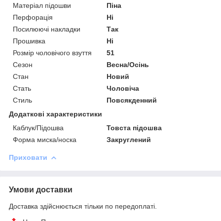
Матеріал підошви
Піна
Перфорація
Ні
Посилюючі накладки
Так
Прошивка
Ні
Розмір чоловічого взуття
51
Сезон
Весна/Осінь
Стан
Новий
Стать
Чоловіча
Стиль
Повсякденний
Додаткові характеристики
Каблук/Підошва
Товста підошва
Форма миска/носка
Закруглений
Приховати
Умови доставки
Доставка здійснюється тільки по передоплаті.