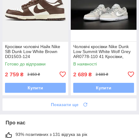
Кросівки чоловічі Найк Nike
Чоловічі кросівки Nike Dunk
SB Dunk Low White Brown
Low Summit White Wolf Grey
DD1503-124
AR0778-110 41 Кросівки,
Текстильна, Шнурівка, Товста
Готово до відправки
В наявності
підошва, Замша,
2 759
2 689
₴
₴
3 859 ₴
3 689 ₴
Купити
Купити
Показати ще
Про нас
93% позитивних з 131 відгука за рік