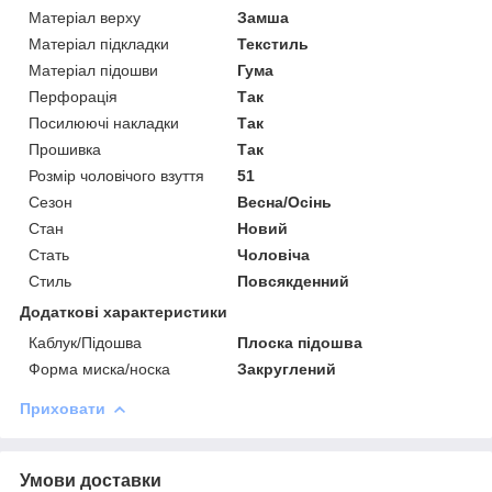
Матеріал верху
Замша
Матеріал підкладки
Текстиль
Матеріал підошви
Гума
Перфорація
Так
Посилюючі накладки
Так
Прошивка
Так
Розмір чоловічого взуття
51
Сезон
Весна/Осінь
Стан
Новий
Стать
Чоловіча
Стиль
Повсякденний
Додаткові характеристики
Каблук/Підошва
Плоска підошва
Форма миска/носка
Закруглений
Приховати
Умови доставки