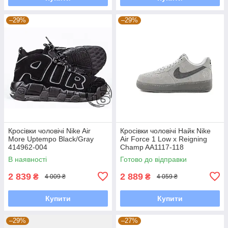
–29%
–29%
Кросівки чоловічі Nike Air
Кросівки чоловічі Найк Nike
More Uptempo Black/Gray
Air Force 1 Low x Reigning
414962-004
Champ AA1117-118
В наявності
Готово до відправки
2 839
2 889
₴
₴
4 009 ₴
4 059 ₴
Купити
Купити
–29%
–27%