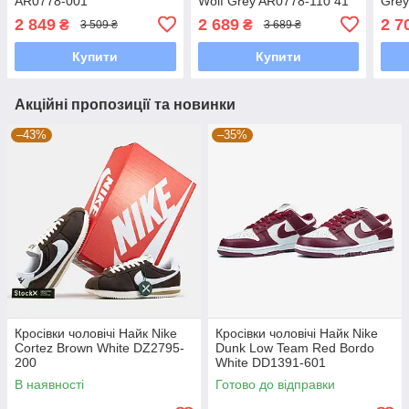
AR0778-001
Wolf Grey AR0778-110 41
Gre
Кросівки, Текстильна,
2 849
2 689
2 7
₴
₴
3 509 ₴
3 689 ₴
Шнурівка, Товста підошва,
Замша,
Купити
Купити
Акційні пропозиції та новинки
–43%
–35%
Кросівки чоловічі Найк Nike
Кросівки чоловічі Найк Nike
Cortez Brown White DZ2795-
Dunk Low Team Red Bordo
200
White DD1391-601
В наявності
Готово до відправки