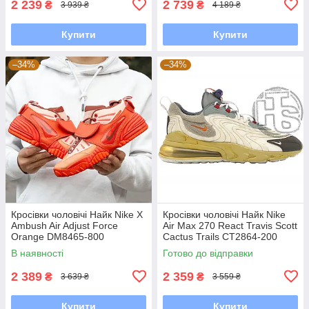
2 239
2 739
₴
₴
3 939 ₴
4 189 ₴
Купити
Купити
–34%
–34%
Кросівки чоловічі Найк Nike X
Кросівки чоловічі Найк Nike
Ambush Air Adjust Force
Air Max 270 React Travis Scott
Orange DM8465-800
Cactus Trails CT2864-200
В наявності
Готово до відправки
2 389
2 359
₴
₴
3 639 ₴
3 559 ₴
Купити
Купити