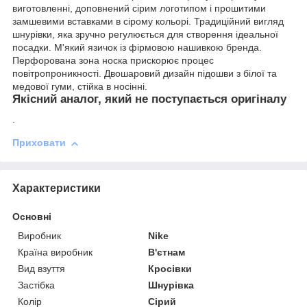
виготовленні, доповнений сірим логотипом і прошитими
замшевими вставками в сірому кольорі. Традиційний вигляд
шнурівки, яка зручно регулюється для створення ідеальної
посадки. М'який язичок із фірмовою нашивкою бренда.
Перфорована зона носка прискорює процес
повітропроникності. Двошаровий дизайн підошви з білої та
медової гуми, стійка в носінні.
Якісний аналог, який не поступається оригіналу
.
Приховати
Характеристики
Основні
Виробник
Nike
Країна виробник
В'єтнам
Вид взуття
Кросівки
Застібка
Шнурівка
Колір
Сірий