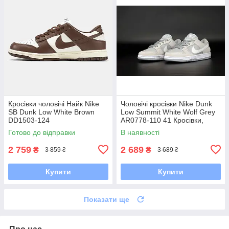
Кросівки чоловічі Найк Nike
Чоловічі кросівки Nike Dunk
SB Dunk Low White Brown
Low Summit White Wolf Grey
DD1503-124
AR0778-110 41 Кросівки,
Текстильна, Шнурівка, Товста
Готово до відправки
В наявності
підошва, Замша,
2 759
2 689
₴
₴
3 859 ₴
3 689 ₴
Купити
Купити
Показати ще