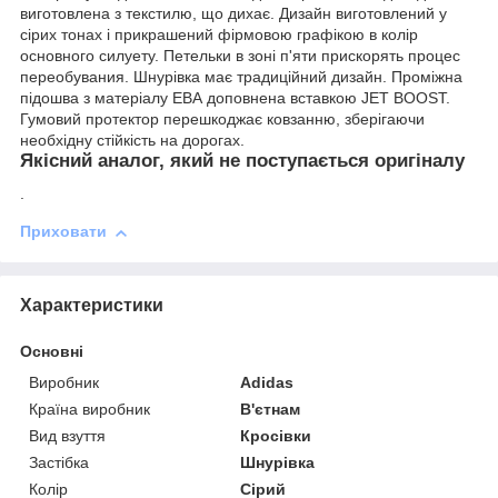
виготовлена з текстилю, що дихає. Дизайн виготовлений у
сірих тонах і прикрашений фірмовою графікою в колір
основного силуету. Петельки в зоні п'яти прискорять процес
переобувания. Шнурівка має традиційний дизайн. Проміжна
підошва з матеріалу ЕВА доповнена вставкою JET BOOST.
Гумовий протектор перешкоджає ковзанню, зберігаючи
необхідну стійкість на дорогах.
Якісний аналог, який не поступається оригіналу
.
Приховати
Характеристики
Основні
Виробник
Adidas
Країна виробник
В'єтнам
Вид взуття
Кросівки
Застібка
Шнурівка
Колір
Сірий