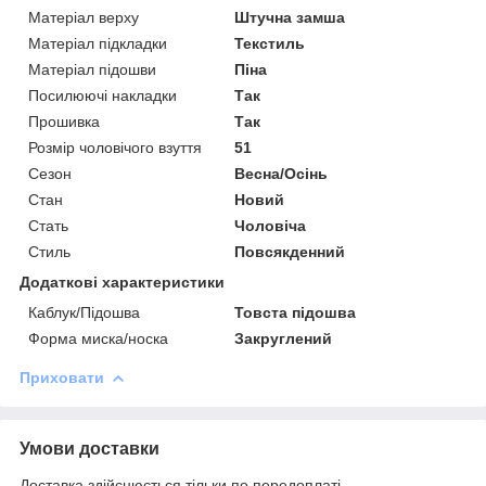
Матеріал верху
Штучна замша
Матеріал підкладки
Текстиль
Матеріал підошви
Піна
Посилюючі накладки
Так
Прошивка
Так
Розмір чоловічого взуття
51
Сезон
Весна/Осінь
Стан
Новий
Стать
Чоловіча
Стиль
Повсякденний
Додаткові характеристики
Каблук/Підошва
Товста підошва
Форма миска/носка
Закруглений
Приховати
Умови доставки
Доставка здійснюється тільки по передоплаті.