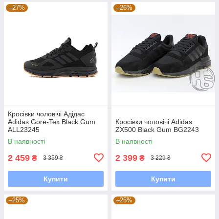
–27%
–26%
Кросівки чоловічі Адідас
Adidas Gore-Tex Black Gum
Кросівки чоловічі Adidas
ALL23245
ZX500 Black Gum BG2243
В наявності
В наявності
2 459
2 399
₴
₴
3 359 ₴
3 229 ₴
Купити
Купити
–25%
–25%