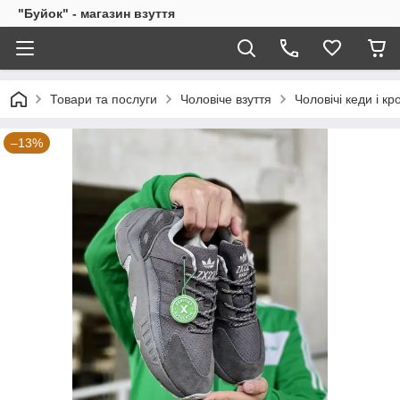
"Буйок" - магазин взуття
Товари та послуги
Чоловіче взуття
Чоловічі кеди і кр
–13%