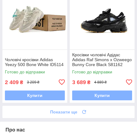
Кросівки чоловічі Адідас
Чоловічі кросівки Adidas
Adidas Raf Simons x Ozweego
Yeezy 500 Bone White ID5114
Bunny Core Black S81162
Готово до відправки
Готово до відправки
2 409
3 689
₴
₴
3 209 ₴
4 889 ₴
Купити
Купити
Показати ще
Про нас