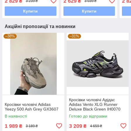
2 829
2 629
2 8
₴
₴
3 239 ₴
3 039 ₴
Купити
Купити
Акційні пропозиції та новинки
–38%
–31%
Кросівки чоловічі Адідас
Кросівки чоловічі Adidas
Adidas Vento XLG Runner
Yeezy 500 Ash Grey GX3607
Deluxe Black Green IH0070
В наявності
Готово до відправки
1 989
3 209
₴
₴
3 189 ₴
4 659 ₴