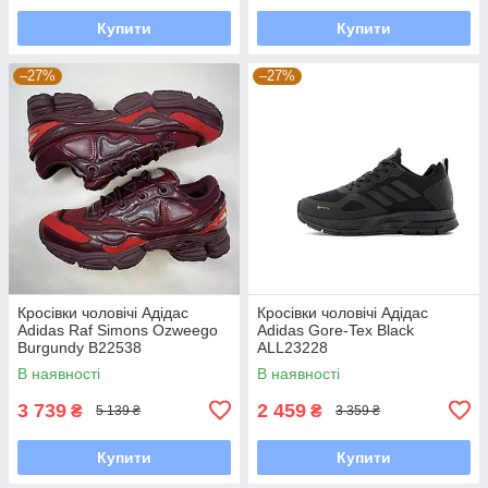
Купити
Купити
–27%
–27%
Кросівки чоловічі Адідас
Кросівки чоловічі Адідас
Adidas Raf Simons Ozweego
Adidas Gore-Tex Black
Burgundy B22538
ALL23228
В наявності
В наявності
3 739
2 459
₴
₴
5 139 ₴
3 359 ₴
Купити
Купити