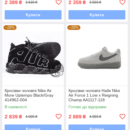
2 389
2 359
₴
₴
3 639 ₴
3 559 ₴
Купити
Купити
–29%
–29%
Кросівки чоловічі Nike Air
Кросівки чоловічі Найк Nike
More Uptempo Black/Gray
Air Force 1 Low x Reigning
414962-004
Champ AA1117-118
В наявності
Готово до відправки
2 839
2 889
₴
₴
4 009 ₴
4 059 ₴
Купити
Купити