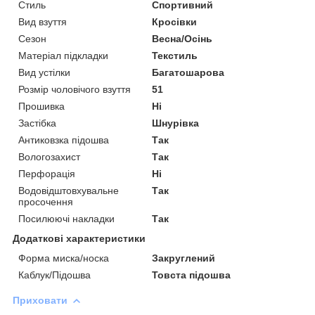
Стиль
Спортивний
Вид взуття
Кросівки
Сезон
Весна/Осінь
Матеріал підкладки
Текстиль
Вид устілки
Багатошарова
Розмір чоловічого взуття
51
Прошивка
Ні
Застібка
Шнурівка
Антиковзка підошва
Так
Вологозахист
Так
Перфорація
Ні
Водовідштовхувальне
Так
просочення
Посилюючі накладки
Так
Додаткові характеристики
Форма миска/носка
Закруглений
Каблук/Підошва
Товста підошва
Приховати