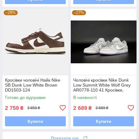
–29%
–27%
Кросівки чоловічі Найк Nike
Чоловічі кросівки Nike Dunk
SB Dunk Low White Brown
Low Summit White Wolf Grey
DD1503-124
AR0778-110 41 Кросівки,
Текстильна, Шнурівка, Товста
Готово до відправки
В наявності
підошва, Замша,
2 759
2 689
₴
₴
3 859 ₴
3 689 ₴
Купити
Купити
Показати ще