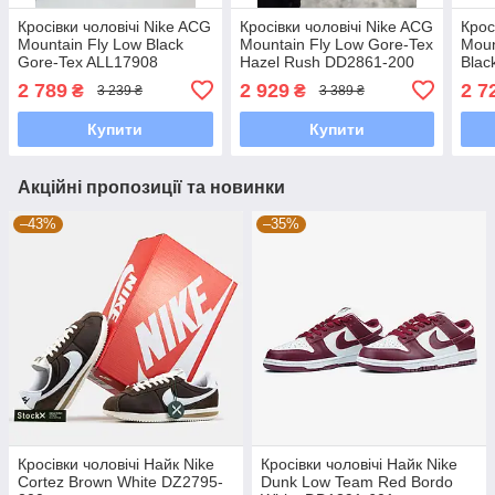
Кросівки чоловічі Nike ACG
Кросівки чоловічі Nike ACG
Крос
Mountain Fly Low Black
Mountain Fly Low Gore-Tex
Moun
Gore-Tex ALL17908
Hazel Rush DD2861-200
Blac
2 789
2 929
2 7
₴
₴
3 239 ₴
3 389 ₴
Купити
Купити
Акційні пропозиції та новинки
–43%
–35%
Кросівки чоловічі Найк Nike
Кросівки чоловічі Найк Nike
Cortez Brown White DZ2795-
Dunk Low Team Red Bordo