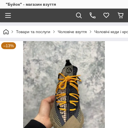
"Буйок" - магазин взуття
Товари та послуги
Чоловіче взуття
Чоловічі кеди і кр
–13%