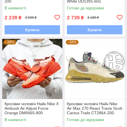
200
White DD1391-601
В наявності
Готово до відправки
2 239
2 739
₴
₴
3 939 ₴
4 189 ₴
Купити
Купити
–34%
–34%
Кросівки чоловічі Найк Nike X
Кросівки чоловічі Найк Nike
Ambush Air Adjust Force
Air Max 270 React Travis Scott
Orange DM8465-800
Cactus Trails CT2864-200
В наявності
Готово до відправки