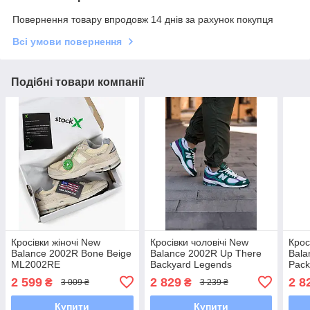
Повернення товару впродовж 14 днів за рахунок покупця
Всі умови повернення
Подібні товари компанії
Кросівки жіночі New
Кросівки чоловічі New
Крос
Balance 2002R Bone Beige
Balance 2002R Up There
Bala
ML2002RE
Backyard Legends
Pack
M2002RUT
M20
2 599
2 829
2 8
₴
₴
3 009 ₴
3 239 ₴
Купити
Купити