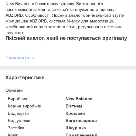
New Balance в блакитному відтінку. Виготовлені з
високоякісної замші та сітки, м'яка пружиниста підошва
ABZORB. Особливості: Якісний аналог оригінального взуття,
міжпідошва ABZORB, система N-ergy для амортизації,
комбінований верх із замші та сітки, регульована петельна
шнурівка.
Якісний аналог, який не поступається оригіналу
.
Приховати
Характеристики
Основні
Виробник
New Balance
Країна виробник
В'єтнам
Вид взуття
Кросівки
Вид устілки
Багатошарова
Застібка
Шнурівка
Колір
Помаранчевий