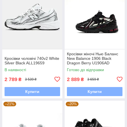
Кросівки жіночі Нью Баланс
Кросівки чоловічі 740v2 White
New Balance 1906 Black
Silver Black ALL19659
Dragon Berry U1906AD
В наявності
Готово до відправки
2 789
2 889
₴
₴
3 539 ₴
3 659 ₴
Купити
Купити
–21%
–20%