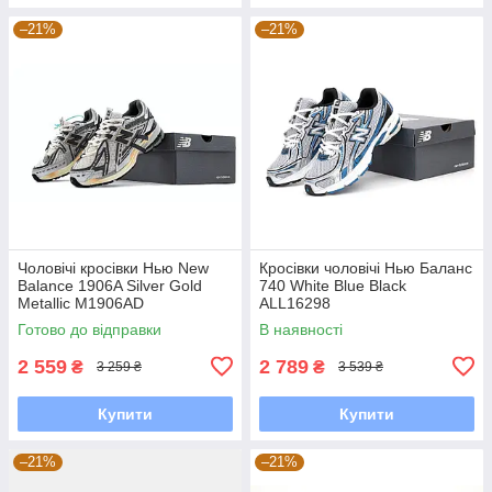
–21%
–21%
Чоловічі кросівки Нью New
Кросівки чоловічі Нью Баланс
Balance 1906A Silver Gold
740 White Blue Black
Metallic M1906AD
ALL16298
Готово до відправки
В наявності
2 559
2 789
₴
₴
3 259 ₴
3 539 ₴
Купити
Купити
–21%
–21%