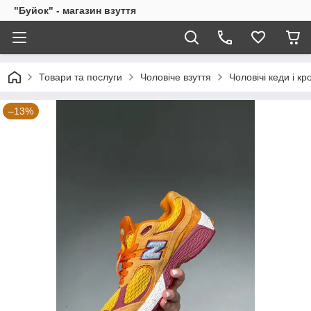
"Буйок" - магазин взуття
Товари та послуги
Чоловіче взуття
Чоловічі кеди і кр
–13%