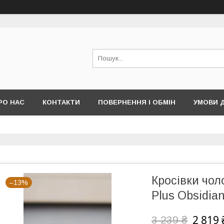
РО НАС
КОНТАКТИ
ПОВЕРНЕННЯ І ОБМІН
УМОВИ 
Кросівки чоло
–13%
Plus Obsidia
2 819 
3 239 ₴