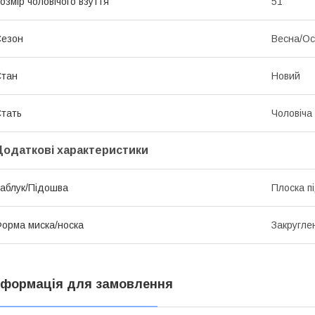
озмір чоловічого взуття
51
Сезон
Весна/Ос
Стан
Новий
тать
Чоловіча
Додаткові характеристики
аблук/Підошва
Плоска п
орма миска/носка
Закругле
нформація для замовлення