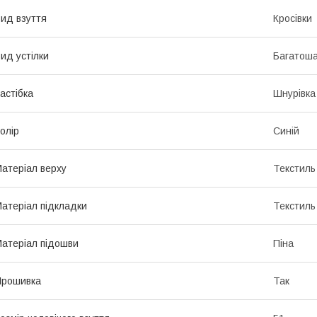
ид взуття
Кросівки
ид устілки
Багатош
астібка
Шнурівка
олір
Синій
атеріал верху
Текстиль
атеріал підкладки
Текстиль
атеріал підошви
Піна
Прошивка
Так