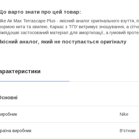
Що варто знати про цей товар:
ike Air Max Terrascape Plus - якісний аналог оригінального взуття,
ормою кита та хвилею. Каркас з ТПУ витримує зношування, а сітча
іжпідошві застосований матеріал для амортизації, а гумовий протек
Якісний аналог, який не поступається оригіналу
арактеристики
Основні
иробник
Nike
раїна виробник
В'єтнам