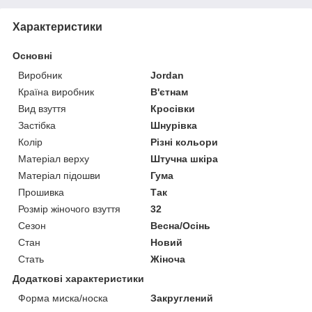
Характеристики
Основні
Виробник
Jordan
Країна виробник
В'єтнам
Вид взуття
Кросівки
Застібка
Шнурівка
Колір
Різні кольори
Матеріал верху
Штучна шкіра
Матеріал підошви
Гума
Прошивка
Так
Розмір жіночого взуття
32
Сезон
Весна/Осінь
Стан
Новий
Стать
Жіноча
Додаткові характеристики
Форма миска/носка
Закруглений