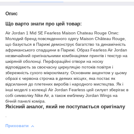
Опис
Що варто знати про цей товар:
Air Jordan 1 Mid SE Fearless Maison Chateau Rouge Опис:
Молодий бренд повсякденного одягу Maison Château Rouge,
що базується в Парижі демонструє багатство та динамічність
африканського спадщини в Парижі. Образ Fearless Air Jordan
незвичайний оригінальними комбінаціями принтів і текстур на
шкіряній оболонці. Перфораційні отвори на носку
відповідають за своєчасну циркуляцію потоків повітря і
збережність сухого мікроклімату. Основним акцентом у цьому
образі є червона строчка в деяких місцях, яка постає як
відсилання до плетених виробів і народного мистецтва. Як і
інші моделі з колекції Air Jordan Fearless цей силует зберігає в
собі символіку Nike Air, а також емблему Jordan Wings на
бічній панелі коміра.
Якісний аналог, який не поступається оригіналу
.
Приховати