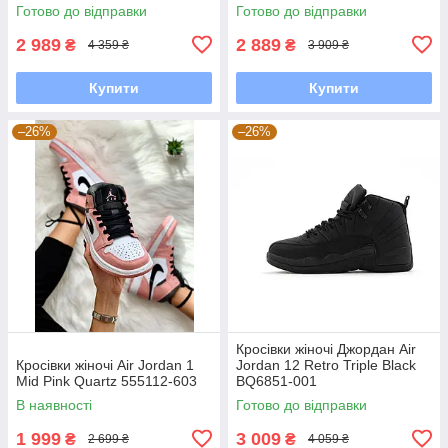
Milk DA8016-100
Готово до відправки
Готово до відправки
2 989
2 889
₴
₴
4 359 ₴
3 909 ₴
Купити
Купити
–26%
–26%
Кросівки жіночі Джордан Air
Кросівки жіночі Air Jordan 1
Jordan 12 Retro Triple Black
Mid Pink Quartz 555112-603
BQ6851-001
В наявності
Готово до відправки
1 999
3 009
₴
₴
2 699 ₴
4 059 ₴