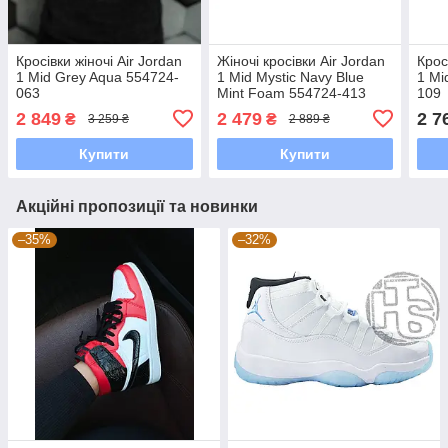
Кросівки жіночі Air Jordan
Жіночі кросівки Air Jordan
Крос
1 Mid Grey Aqua 554724-
1 Mid Mystic Navy Blue
1 Mi
063
Mint Foam 554724-413
109
2 849
2 479
2 7
₴
₴
3 259 ₴
2 889 ₴
Купити
Купити
Акційні пропозиції та новинки
–35%
–32%