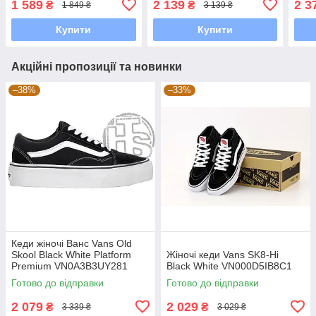
1 589
2 139
2 3
₴
₴
1 849 ₴
3 139 ₴
Купити
Купити
Акційні пропозиції та новинки
–38%
–33%
Кеди жіночі Bанс Vans Old
Skool Black White Platform
Жіночі кеди Vans SK8-Hi
Premium VN0A3B3UY281
Black White VN000D5IB8C1
Готово до відправки
Готово до відправки
2 079
2 029
₴
₴
3 339 ₴
3 029 ₴