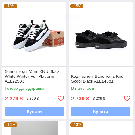
–19%
–15%
Жіночі кеди Vans KNU Black
White Winter Fur Platform
Кеди жіночі Ванс Vans Knu
ALL22533
Skool Black ALL14381
Готово до відправки
В наявності
2 279
2 739
₴
₴
2 829 ₴
3 239 ₴
Купити
Купити
–13%
–13%