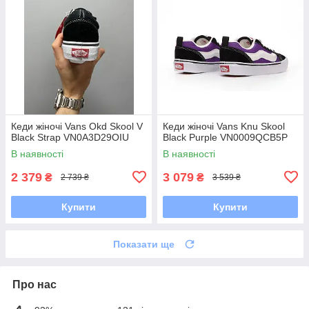
Кеди жіночі Vans Okd Skool V
Кеди жіночі Vans Knu Skool
Black Strap VN0A3D29OIU
Black Purple VN0009QCB5P
В наявності
В наявності
2 379
3 079
₴
₴
2 739 ₴
3 539 ₴
Купити
Купити
Показати ще
Про нас