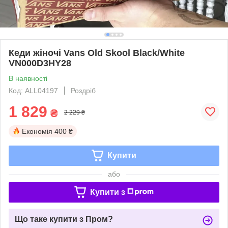
Кеди жіночі Vans Old Skool Black/White
VN000D3HY28
В наявності
Код: ALL04197
Роздріб
1 829
₴
2 229 ₴
Економія
400 ₴
Купити
або
Купити з
Що таке купити з Пром?