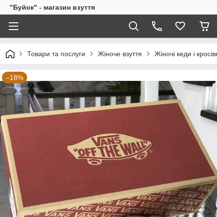
"Буйок" - магазин взуття
Товари та послуги
Жіноче взуття
Жіночі кеди і кросів
–18%