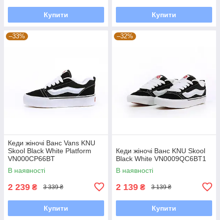
Купити
Купити
–33%
–32%
Кеди жіночі Ванс Vans KNU
Skool Black White Platform
Кеди жіночі Ванс KNU Skool
VN000CP66BT
Black White VN0009QC6BT1
В наявності
В наявності
2 239
2 139
₴
₴
3 339 ₴
3 139 ₴
Купити
Купити