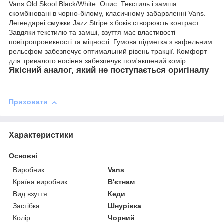
Vans Old Skool Black/White. Опис: Текстиль і замша
скомбіновані в чорно-білому, класичному забарвленні Vans.
Легендарні смужки Jazz Stripe з боків створюють контраст.
Завдяки текстилю та замші, взуття має властивості
повітропроникності та міцності. Гумова підметка з вафельним
рельєфом забезпечує оптимальний рівень тракції. Комфорт
для тривалого носіння забезпечує пом'якшений комір.
Якісний аналог, який не поступається оригіналу
.
Приховати
Характеристики
Основні
Виробник
Vans
Країна виробник
В'єтнам
Вид взуття
Кеди
Застібка
Шнурівка
Колір
Чорний