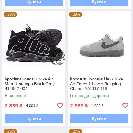
Купити
Купити
–29%
–29%
Кросівки чоловічі Nike Air
Кросівки чоловічі Найк Nike
More Uptempo Black/Gray
Air Force 1 Low x Reigning
414962-004
Champ AA1117-118
В наявності
Готово до відправки
2 839
2 889
₴
₴
4 009 ₴
4 059 ₴
Купити
Купити
–29%
–27%