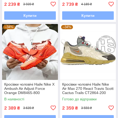
2 239
2 739
₴
₴
3 939 ₴
4 189 ₴
Купити
Купити
–34%
–34%
Кросівки чоловічі Найк Nike X
Кросівки чоловічі Найк Nike
Ambush Air Adjust Force
Air Max 270 React Travis Scott
Orange DM8465-800
Cactus Trails CT2864-200
В наявності
Готово до відправки
2 389
2 359
₴
₴
3 639 ₴
3 559 ₴