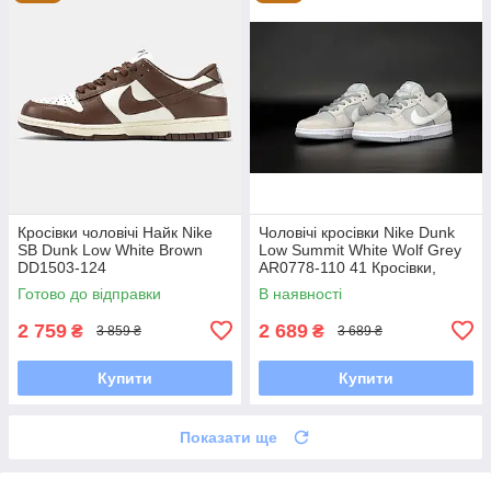
Кросівки чоловічі Найк Nike
Чоловічі кросівки Nike Dunk
SB Dunk Low White Brown
Low Summit White Wolf Grey
DD1503-124
AR0778-110 41 Кросівки,
Текстильна, Шнурівка, Товста
Готово до відправки
В наявності
підошва, Замша,
2 759
2 689
₴
₴
3 859 ₴
3 689 ₴
Купити
Купити
Показати ще