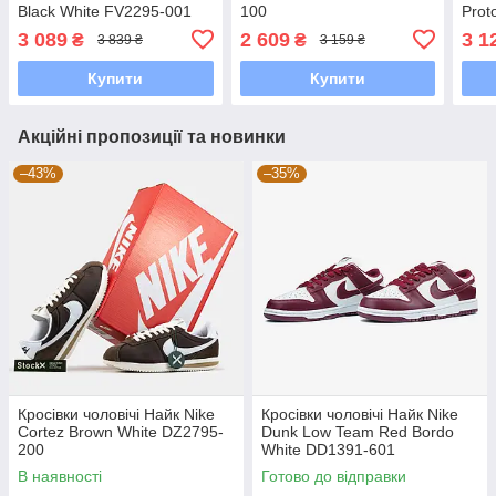
Black White FV2295-001
100
Prot
100
3 089
2 609
3 1
₴
₴
3 839 ₴
3 159 ₴
Купити
Купити
Акційні пропозиції та новинки
–43%
–35%
Кросівки чоловічі Найк Nike
Кросівки чоловічі Найк Nike
Cortez Brown White DZ2795-
Dunk Low Team Red Bordo
200
White DD1391-601
В наявності
Готово до відправки