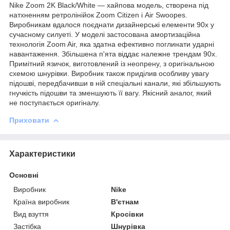
Nike Zoom 2K Black/White — хайпова модель, створена під
натхненням ретролінійок Zoom Citizen і Air Swoopes.
Виробникам вдалося поєднати дизайнерські елементи 90х у
сучасному силуеті. У моделі застосована амортизаційна
технологія Zoom Air, яка здатна ефективно поглинати ударні
навантаження. Збільшена п'ята віддає належне трендам 90х.
Примітний язичок, виготовлений із неопрену, з оригінальною
схемою шнурівки. Виробник також приділив особливу увагу
підошві, передбачивши в ній спеціальні канали, які збільшують
гнучкість підошви та зменшують її вагу. Якісний аналог, який
не поступається оригіналу.
Приховати
Характеристики
Основні
Виробник
Nike
Країна виробник
В'єтнам
Вид взуття
Кросівки
Застібка
Шнурівка