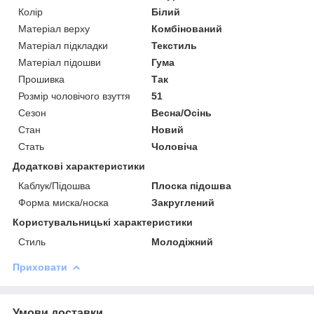
Колір
Білий
Матеріал верху
Комбінований
Матеріал підкладки
Текстиль
Матеріал підошви
Гума
Прошивка
Так
Розмір чоловічого взуття
51
Сезон
Весна/Осінь
Стан
Новий
Стать
Чоловіча
Додаткові характеристики
Каблук/Підошва
Плоска підошва
Форма миска/носка
Закруглений
Користувальницькі характеристики
Стиль
Молодіжний
Приховати
Умови доставки