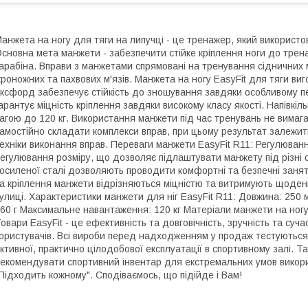
анжета на ногу для тяги на липучці - це тренажер, який використов
сновна мета манжети - забезпечити стійке кріплення ноги до трен
арабіна. Вправи з манжетами спрямовані на тренування сідничних м'я
кроножних та пахвових м'язів. Манжета на ногу EasyFit для тяги ви
ксфорд забезпечує стійкість до зношування завдяки особливому пе
арантує міцність кріплення завдяки високому класу якості. Напівкі
агою до 120 кг. Використання манжети під час тренувань не вимаг
амостійно складати комплекси вправ, при цьому результат залежи
ехніки виконання вправ. Переваги манжети EasyFit R11: Регулюва
егулювання розміру, що дозволяє підлаштувати манжету під різні о
осиленої сталі дозволяють проводити комфортні та безпечні занятт
а кріплення манжети відрізняються міцністю та витримують щоденні
улиці. Характеристики манжети для ніг EasyFit R11: Довжина: 250
60 г Максимальне навантаження: 120 кг Матеріали манжети на ног
овари EasyFit - це ефективність та довговічність, зручність та су
ористувачів. Всі вироби перед надходженням у продаж тестуються
ктивної, практично цілодобової експлуатації в спортивному залі. 
екомендувати спортивний інвентар для екстремальних умов використ
Підходить кожному". Сподіваємось, що підійде і Вам!