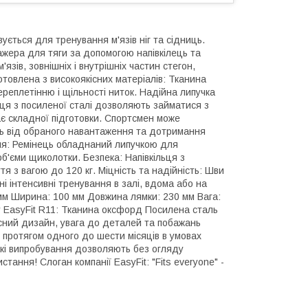
ується для тренування м'язів ніг та сідниць.
ажера для тяги за допомогою напівкілець та
зів, зовнішніх і внутрішніх частин стегон,
готовлена з високоякісних матеріалів: Тканина
реплетінню і щільності ниток. Надійна липучка
льця з посиленої сталі дозволяють займатися з
ає складної підготовки. Спортсмен може
ть від обраного навантаження та дотримання
ння: Ремінець обладнаний липучкою для
б'єми щиколотки. Безпека: Напівкільця з
я з вагою до 120 кг. Міцність та надійність: Шви
 інтенсивні тренування в залі, вдома або на
 мм Ширина: 100 мм Довжина лямки: 230 мм Вага:
у EasyFit R11: Тканина оксфорд Посилена сталь
часний дизайн, увага до деталей та побажань
 протягом одного до шести місяців в умовах
Такі випробування дозволяють без огляду
ання! Слоган компанії EasyFit: "Fits everyone" -