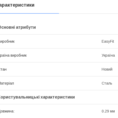
арактеристики
Основні атрибути
иробник
EasyFit
раїна виробник
Україна
Стан
Новий
атеріал
Сталь
Користувальницькі характеристики
овжина:
0.29 мм