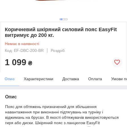
Коричневий шкіряний силовий пояс EasyFit
витримує до 200 кг.
Немає в наявності
Код: EF-DBC-200-BR
Роздріб
1 099
₴
Опис
Характеристики
Доставка
Оплата
Умови п
Опис
Пояс для обтяжень призначений для збільшення
навантаження при виконанні підтягувань на турніку і
віджимань на брусах. В якості обтяжувачів використовуються
гиря або диски. Шкіряний пояс з ланцюгом EasyFit