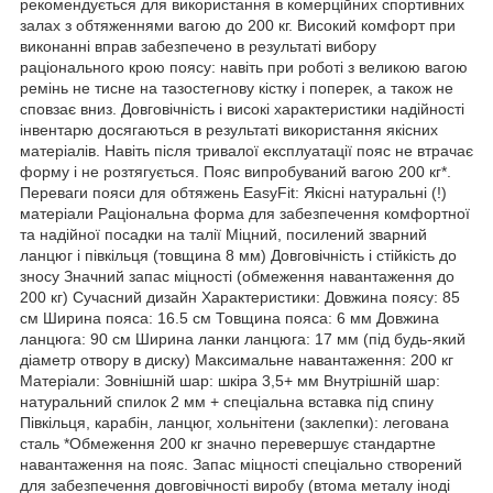
рекомендується для використання в комерційних спортивних
залах з обтяженнями вагою до 200 кг. Високий комфорт при
виконанні вправ забезпечено в результаті вибору
раціонального крою поясу: навіть при роботі з великою вагою
ремінь не тисне на тазостегнову кістку і поперек, а також не
сповзає вниз. Довговічність і високі характеристики надійності
інвентарю досягаються в результаті використання якісних
матеріалів. Навіть після тривалої експлуатації пояс не втрачає
форму і не розтягується. Пояс випробуваний вагою 200 кг*.
Переваги пояси для обтяжень EasyFit: Якісні натуральні (!)
матеріали Раціональна форма для забезпечення комфортної
та надійної посадки на талії Міцний, посилений зварний
ланцюг і півкільця (товщина 8 мм) Довговічність і стійкість до
зносу Значний запас міцності (обмеження навантаження до
200 кг) Сучасний дизайн Характеристики: Довжина поясу: 85
см Ширина пояса: 16.5 см Товщина пояса: 6 мм Довжина
ланцюга: 90 см Ширина ланки ланцюга: 17 мм (під будь-який
діаметр отвору в диску) Максимальне навантаження: 200 кг
Матеріали: Зовнішній шар: шкіра 3,5+ мм Внутрішній шар:
натуральний спилок 2 мм + спеціальна вставка під спину
Півкільця, карабін, ланцюг, хольнітени (заклепки): легована
сталь *Обмеження 200 кг значно перевершує стандартне
навантаження на пояс. Запас міцності спеціально створений
для забезпечення довговічності виробу (втома металу іноді