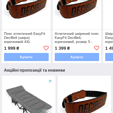
Пояс атлетичний EasyFit
Атлетичний шкіряний пояс
Шкір
DeciBelt (шкіра)
EasyFit DeciBelt,
Easy
коричневий 4XL
коричневий, розмір S -
кори
для підтримки спини
трен
1 999
1 399
1 4
₴
₴
Купити
Купити
Акційні пропозиції та новинки