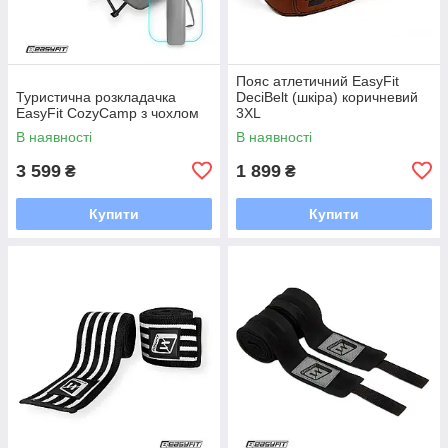
Пояс атлетичний EasyFit
Туристична розкладачка
DeciBelt (шкіра) коричневий
EasyFit CozyCamp з чохлом
3XL
В наявності
В наявності
3 599
1 899
₴
₴
Купити
Купити