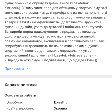
буває причиною обриву з'єднань в місцях заклепок і
півкілець). У тому числі пояс для обтяжень у спортивному залі
може використовуватися для присідань з вагою на поясі (не зі
штангою), в такому випадку запас міцності точно не завадить.
Товари EasyFit - це ефективність і довговічність, зручність і
сучасний дизайн, увага до деталей і побажань користувачів.
Всі вироби перед надходженням в продаж протягом від
одного до шести місяців тестуються в умовах активної,
практично цілодобової, експлуатації в спортивному залі. Такі
випробування дозволяють не озираючись рекомендувати
спортивний інвентар для самих екстремальних умов
використання! Гасло компанії EasyFit: «Fits everyone» -
«Підходить кожному». Сподіваємося, що підійде і Вам ))
Приховати
Характеристики
Основні атрибути
Виробник
EasyFit
Країна виробник
Україна