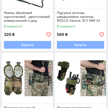
Ремінь збройовий
Підсумок аптечка
одноточковий - двохточковий
швидкознімна тактична
універсальний із дод.
MOLLE піксель ЗСУ MM-14
кріпленням чорний
для РПС, разгрузки або
В наявності
В наявності
жилету
329
569
₴
₴
Купити
Купити
Підсумок гранатний
Підсумок під турникет