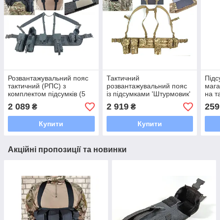
Розвантажувальний пояс
Тактичний
Підс
тактичний (РПС) з
розвантажувальний пояс
мага
комплектом підсумків (5
із підсумками 'Штурмовик'
на т
шт) Palianytsia Advanced
MM-14 — камуфляж
розв
2 089
2 919
259
₴
₴
чорний
піксель ЗСУ
Купити
Купити
Акційні пропозиції та новинки