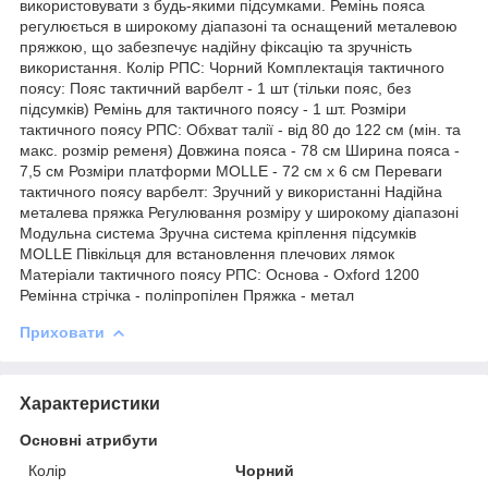
використовувати з будь-якими підсумками. Ремінь пояса
регулюється в широкому діапазоні та оснащений металевою
пряжкою, що забезпечує надійну фіксацію та зручність
використання. Колір РПС: Чорний Комплектація тактичного
поясу: Пояс тактичний варбелт - 1 шт (тільки пояс, без
підсумків) Ремінь для тактичного поясу - 1 шт. Розміри
тактичного поясу РПС: Обхват талії - від 80 до 122 см (мін. та
макс. розмір ременя) Довжина пояса - 78 см Ширина пояса -
7,5 см Розміри платформи MOLLE - 72 см х 6 см Переваги
тактичного поясу варбелт: Зручний у використанні Надійна
металева пряжка Регулювання розміру у широкому діапазоні
Модульна система Зручна система кріплення підсумків
MOLLE Півкільця для встановлення плечових лямок
Матеріали тактичного поясу РПС: Основа - Oxford 1200
Ремінна стрічка - поліпропілен Пряжка - метал
Приховати
Характеристики
Основні атрибути
Колір
Чорний