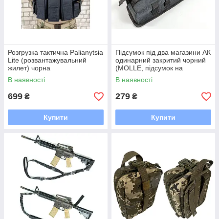
Розгрузка тактична Palianytsia
Підсумок під два магазини АК
Lite (розвантажувальний
одинарний закритий чорний
жилет) чорна
(MOLLE, підсумок на
розгрузку, жилет, РПС)
В наявності
В наявності
699
279
₴
₴
Купити
Купити