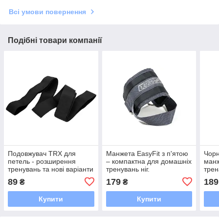
Всі умови повернення
Подібні товари компанії
Подовжувач TRX для
Манжета EasyFit з п'ятою
Чорн
петель - розширення
– компактна для домашніх
манж
тренувань та нові варіанти
тренувань ніг.
трен
вправ
для 
89
179
189
₴
₴
трен
Купити
Купити