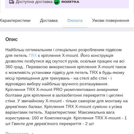
Доступна доставка
Характеристики
Доставка
Оплата
Умови повернення
Опис
Найбільш оптимальним і спеціально розробленим підвісом
для петель
TRX
є кріплення X-mount. Його конструкція
дозволяє позбутися від скутості рухів, оскільки працює на всі
360 град.. Перевагою використання кріплення X-mount також
є можливість установки підвісу для петель TRX в будь-якому
місці приміщення для тренувань - на стелі або стіні - і
відповідно вибору найбільш зручного розташування.
Кріплення TRX X-mount PRO укомплектовано анкерними
болтами для кріплення в залізобетонні перекриття і цегляні
стіни. У звичайному X-mount - тільки саморізи для монтажу на
дерев'яних балках. Кріплення TRX X-mount сумісно з усіма
варіантами петель. Характеристики: Максимальна вага
користувача: 160 кг Комплектація: Кріплення TRX X-mount - 1
шт Гвинти для дерев'яного перекриття - 2 шт
Приховати