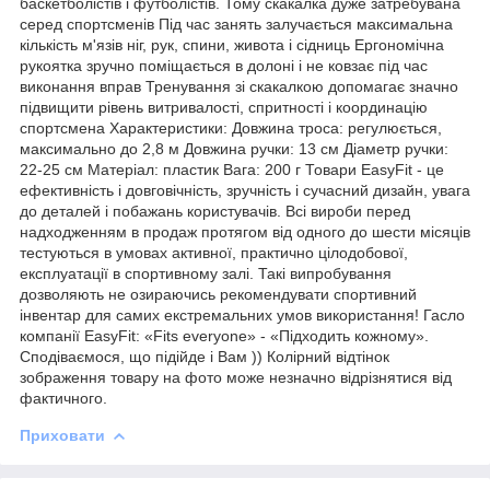
баскетболістів і футболістів. Тому скакалка дуже затребувана
серед спортсменів Під час занять залучається максимальна
кількість м'язів ніг, рук, спини, живота і сідниць Ергономічна
рукоятка зручно поміщається в долоні і не ковзає під час
виконання вправ Тренування зі скакалкою допомагає значно
підвищити рівень витривалості, спритності і координацію
спортсмена Характеристики: Довжина троса: регулюється,
максимально до 2,8 м Довжина ручки: 13 см Діаметр ручки:
22-25 см Матеріал: пластик Вага: 200 г Товари EasyFit - це
ефективність і довговічність, зручність і сучасний дизайн, увага
до деталей і побажань користувачів. Всі вироби перед
надходженням в продаж протягом від одного до шести місяців
тестуються в умовах активної, практично цілодобової,
експлуатації в спортивному залі. Такі випробування
дозволяють не озираючись рекомендувати спортивний
інвентар для самих екстремальних умов використання! Гасло
компанії EasyFit: «Fits everyone» - «Підходить кожному».
Сподіваємося, що підійде і Вам )) Колірний відтінок
зображення товару на фото може незначно відрізнятися від
фактичного.
Приховати