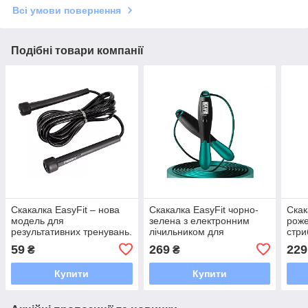
Всі умови повернення
Подібні товари компанії
Скакалка EasyFit – нова
Скакалка EasyFit чорно-
Скак
модель для
зелена з електронним
роже
результативних тренувань.
лічильником для
стри
кардіотренувань
кард
59
269
229
₴
₴
Купити
Купити