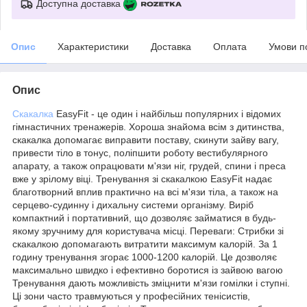
Доступна доставка
Опис
Характеристики
Доставка
Оплата
Умови п
Опис
Скакалка
EasyFit - це один і найбільш популярних і відомих
гімнастичних тренажерів. Хороша знайома всім з дитинства,
скакалка допомагає виправити поставу, скинути зайву вагу,
привести тіло в тонус, поліпшити роботу вестибулярного
апарату, а також опрацювати м'язи ніг, грудей, спини і преса
вже у зрілому віці. Тренування зі скакалкою EasyFit надає
благотворний вплив практично на всі м'язи тіла, а також на
серцево-судинну і дихальну системи організму. Виріб
компактний і портативний, що дозволяє займатися в будь-
якому зручниму для користувача місці. Переваги: Стрибки зі
скакалкою допомагають витратити максимум калорій. За 1
годину тренування згорає 1000-1200 калорій. Це дозволяє
максимально швидко і ефективно боротися із зайвою вагою
Тренування дають можливість зміцнити м'язи гомілки і ступні.
Ці зони часто травмуються у професійних тенісистів,