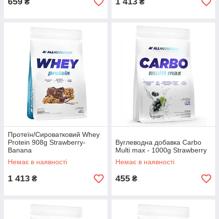
659
1 413
₴
₴
Протеїн/Сироватковий Whey
Protein 908g Strawberry-
Вуглеводна добавка Carbo
Banana
Multi max - 1000g Strawberry
Немає в наявності
Немає в наявності
1 413
455
₴
₴