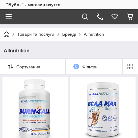
"Буйок" - магазин взуття
Товари та послуги
Бренді
Allnutrition
Allnutrition
Сортування
0
Фільтри