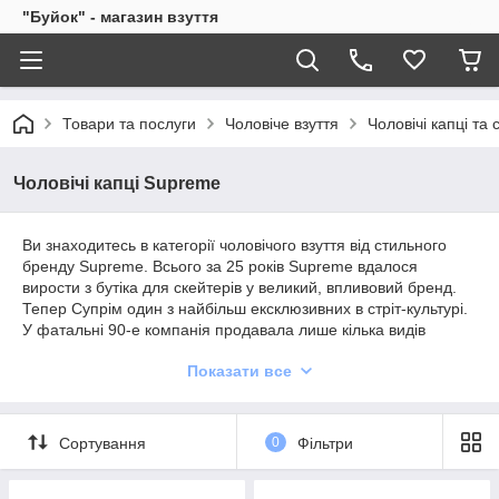
"Буйок" - магазин взуття
Товари та послуги
Чоловіче взуття
Чоловічі капці та 
Чоловічі капці Supreme
Ви знаходитесь в категорії чоловічого взуття від стильного
бренду Supreme. Всього за 25 років Supreme вдалося
вирости з бутіка для скейтерів у великий, впливовий бренд.
Тепер Супрім один з найбільш ексклюзивних в стріт-культурі.
У фатальні 90-е компанія продавала лише кілька видів
футболок, які згодом стали візитною карткою марки і вже в
Показати все
00-х Supreme закріпили свій успіх великими колабораціями з
іншими відомими брендами, такими як
Nike
,
FILA
,
Undercover
,
Vans
,
Louis Vuitton
та інші.
Сортування
0
Фільтри
Ознайомлення з головними достоїнствами
взуття Supreme