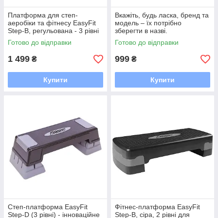
Платформа для степ-
Вкажіть, будь ласка, бренд та
аеробіки та фітнесу EasyFit
модель – їх потрібно
Step-B, регульована - 3 рівні
зберегти в назві.
Готово до відправки
Готово до відправки
1 499
999
₴
₴
Купити
Купити
Степ-платформа EasyFit
Фітнес-платформа EasyFit
Step-D (3 рівні) - інноваційне
Step-B, сіра, 2 рівні для