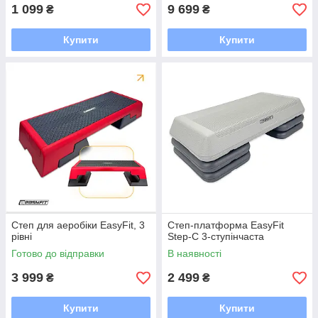
1 099
9 699
₴
₴
Купити
Купити
Степ для аеробіки EasyFit, 3
Степ-платформа EasyFit
рівні
Step-С 3-ступінчаста
Готово до відправки
В наявності
3 999
2 499
₴
₴
Купити
Купити