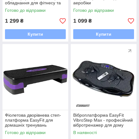
обладнання для фітнесу та
аеробіки
аеробіки
Готово до відправки
Готово до відправки
1 299
1 099
₴
₴
Купити
Купити
Фіолетова дворівнева степ-
Віброплатформа EasyFit
платформа EasyFit для
VibroStep Max - професійний
домашніх тренувань
вібротренажер для дому
Готово до відправки
В наявності