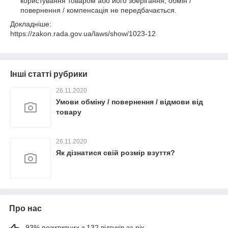
користування товаром або його зберігання, обмін /
повернення / компенсація не передбачається.
Докладніше:
https://zakon.rada.gov.ua/laws/show/1023-12
Інші статті рубрики
26.11.2020
Умови обміну / повернення / відмови від
товару
26.11.2020
Як дізнатися свій розмір взуття?
Про нас
93% позитивних з 132 відгуків за рік